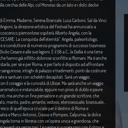
 cerchia delle Alpi, col Monviso da un lato e i dolci declivi
i di Emma, Madame, Serena Brancale, Luca Carboni, Sal da Vinci
ngioni, la direzione artistica del Festival ha annunciato a
lcoscenico piemontese ospiterà Alberto Angela, con la
CESARE. La conquista dell’eternità”. Angela, paleontologo,
rittore e conduttore di numerosi programmi di successo trasmessi
lio Cesare e alle sue legioni. È il 58 a.C., la Gallia è una terra
che hanno già inflitto dolorose sconfitte ai Romani. Ma è anche
starla, per sé e per Roma, e per farlo è disposto ad affrontare
 sanguinose, intrighi di palazzo e tradimenti, ponti da costruire
ate e santuari con scheletri decapitati. Sarà un viaggio
n il coraggio e la curiosità di Ulisse. Ma sarà anche un viaggio
 carismatico e instancabile, eppure non privo di dubbi e paure
lenti, ma anche un fine pensatore e un grande scrittore, che
zato, marito, padre, amante, vedovo, eterosessuale, bisessuale…
resco di quell’epoca cruciale per il destino di Roma e
patra e Marco Antonio, Crasso e Pompeo, Calpurnia, la dolce
o Angela torna in libreria con un’opera unica e grandiosa, che
un’avventura senza pari. Le pagine si susseguono con il ritmo e