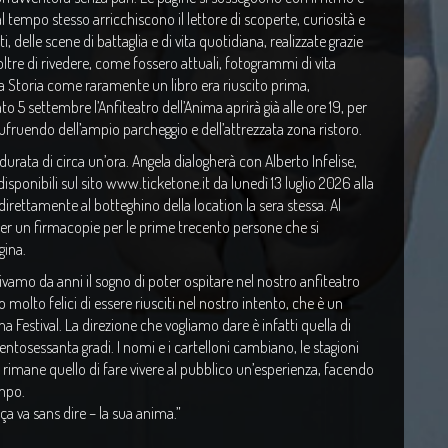
 al tempo stesso arricchiscono il lettore di scoperte, curiosità e
, delle scene di battaglia e di vita quotidiana, realizzate grazie
noltre di rivedere, come fossero attuali, fotogrammi di vita
a Storia come raramente un libro era riuscito prima,
to 5 settembre l’Anfiteatro dell’Anima aprirà già alle ore 19, per
ufruendo dell’ampio parcheggio e dell’attrezzata zona ristoro.
à durata di circa un’ora. Angela dialogherà con Alberto Infelise,
isponibili sul sito www.ticketone.it da lunedì 13 luglio 2026 alla
o direttamente al botteghino della location la sera stessa. Al
per un firmacopie per le prime trecento persone che si
gina.
uivamo da anni il sogno di poter ospitare nel nostro anfiteatro
olto felici di essere riusciti nel nostro intento, che è un
a Festival. La direzione che vogliamo dare è infatti quella di
ntosessanta gradi. I nomi e i cartelloni cambiano, le stagioni
us rimane quello di fare vivere al pubblico un’esperienza, facendo
empo.
a va sans dire – la sua anima.”