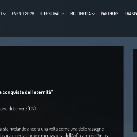
I
EVENTI 2026
IL FESTIVAL
MULTIMEDIA
PARTNERS
TRASP
 conquista dell’eternità”
zano di Cervere (CN)
 si sta rivelando ancora una volta come una delle rassegne
stica e per la cornice meravigliosa dell’Anfiteatro dell’Anima,