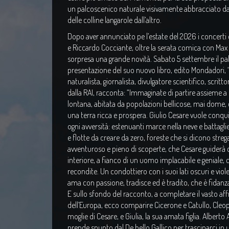
un palcoscenico naturale visivamente abbracciato dalla
delle colline langarole dall’altro.
Dopo aver annunciato pe l’estate del 2026 i concert
e Riccardo Cocciante, oltre la serata comica con Max A
sorpresa una grande novità. Sabato 5 settembre il pa
presentazione del suo nuovo libro, edito Mondadori, “
naturalista, giornalista, divulgatore scientifico, sc
dalla RAI, racconta: “Immaginate di partire assieme a Giu
lontana, abitata da popolazioni bellicose, mai dome, 
una terra ricca e prospera. Giulio Cesare vuole conqui
ogni avversità: estenuanti marce nella neve e battaglie
e flotte da creare da zero, foreste che si dicono streg
avventuroso e pieno di scoperte, che Cesare guiderà co
interiore, a fianco di un uomo implacabile e geniale,
recondite. Un condottiero con i suoi lati oscuri e vio
ama con passione, tradisce ed è tradito, che è fidan
E sullo sfondo del racconto, a completare il vasto aff
dell’Europa, ecco comparire Cicerone e Catullo, Cleo
moglie di Cesare, e Giulia, la sua amata figlia. Albert
prende spunto dal De bello Gallico per trascinarci in 