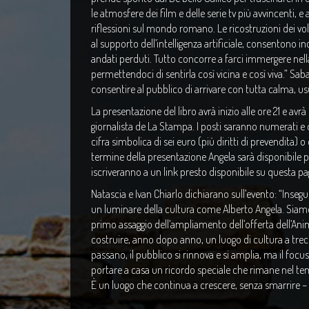
le atmosfere dei film e delle serie tv più avvincenti, e
riflessioni sul mondo romano. Le ricostruzioni dei volti
al supporto dell’intelligenza artificiale, consentono i
andati perduti. Tutto concorre a farci immergere nell
permettendoci di sentirla così vicina e così viva.” Saba
consentire al pubblico di arrivare con tutta calma, us
La presentazione del libro avrà inizio alle ore 21 e avr
giornalista de La Stampa. I posti saranno numerati e d
cifra simbolica di sei euro (più diritti di prevendita) 
termine della presentazione Angela sarà disponibile 
iscriveranno a un link presto disponibile su questa pa
Natascia e Ivan Chiarlo dichiarano sull’evento: “Inseg
un luminare della cultura come Alberto Angela. Siamo m
primo assaggio dell’ampliamento dell’offerta dell’Anim
costruire, anno dopo anno, un luogo di cultura a trece
passano, il pubblico si rinnova e si amplia, ma il foc
portare a casa un ricordo speciale che rimane nel t
È un luogo che continua a crescere, senza smarrire – ç