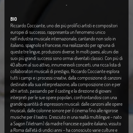
BIO
Riccardo Cocciante, uno dei più prolifici artisti e compositori
europei di successo, rappresenta un fenomeno unico
nell'industria musicale internazionale, cantando non solo in
italiano, spagnolo e francese, ma realizzando per ognuna di
queste tre lingue, produzioni diverse. In molti paesi, alcuni dei
suoi più grandi successi sono ormai diventati classici.
Con più di
40 album al suo attivo, innumerevoli concerti, una ricca lista di
collaboratori musicali di prestigio, Riccardo Cocciante esplora
tutti i campi e i processi creativi, dalla composizione di canzoni
destinate alla sua interpretazione, alla composizione con e per
altri artisti, passando per il casting e la direzione di giovani
interpreti per le sue opere popolari, confrontandosi con una
grande quantità di espressioni musicali: dalle canzoni alle opere
musicali, dalle colonne sonore per il cinema fino alle rigorose
musiche per il teatro. Cresciuto in una realtà multilingue – nato
a Saigon (Vietnam) da madre francese e padre italiano, vissuto
a Roma dall’età di undici anni – ha conosciuto varie culture e