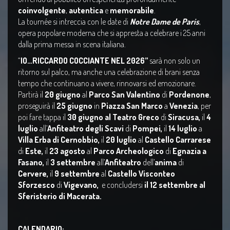
coinvolgente
,
autentica
e
memorabile
.
La tournée si intreccia con le date di
Notre Dame de Paris
,
opera popolare moderna che si appresta a celebrare i 25 anni
dalla prima messa in scena italiana.
“
IO…RICCARDO COCCIANTE NEL 2026”
sarà non solo un
ritorno sul palco, ma anche una celebrazione di brani senza
tempo che continuano a vivere, rinnovarsi ed emozionare.
Partirà il
20 giugno
al
Parco San Valentino
di
Pordenone
,
proseguirà il
25 giugno
in
Piazza San Marco
a
Venezia
, per
poi fare tappa il
30 giugno al Teatro Greco
di
Siracusa,
il
4
luglio
all’
Anfiteatro degli Scavi
di
Pompei,
il
14 luglio
a
Villa Erba di Cernobbio,
il
20 luglio
al
Castello Carrarese
di
Este,
il
23 agosto
al
Parco Archeologico
di
Egnazia a
Fasano,
il
3 settembre
all’
Anfiteatro
dell’
anima
di
Cervere,
il
9 settembre
al
Castello Visconteo
Sforzesco
di
Vigevano,
e concludersi
il 12 settembre al
Sferisterio di Macerata.
CALENDARIO: