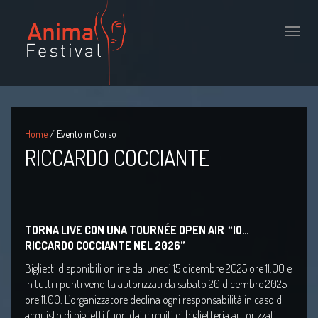
Toggle
naviga
Home
/ Evento in Corso
RICCARDO COCCIANTE
TORNA LIVE CON UNA TOURNÉE OPEN AIR
“IO…
RICCARDO COCCIANTE NEL 2026”
Biglietti disponibili online da lunedì 15 dicembre 2025 ore 11.00 e
in tutti i punti vendita autorizzati da sabato 20 dicembre 2025
ore 11.00. L’organizzatore declina ogni responsabilità in caso di
acquisto di biglietti fuori dai circuiti di biglietteria autorizzati