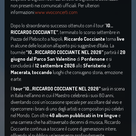
non presenti nei comunicati ufficiali. Per ulteriori
informazioni:
www.vivoconcerti.com
Dopo lo straordinario successo ottenuto con il tour “
IO…
RICCARDO COCCIANTE”
, terminato lo scorso settembre in
Piazza del Plebiscito a Napoli,
Riccardo Cocciante
torna
live
in alcune delle location all’aperto più suggestive d’Italia. La
tournée
“IO…RICCARDO COCCIANTE NEL 2026”
partirà ​​il
20
giugno dal Parco San Valentino
di
Pordenone
e si
concluderà il
12 settembre 2026
allo
Sferisterio
di
Macerata, toccando
luoghi che coniugano storia, emozione
e arte.
Il
tour “IO…RICCARDO COCCIANTE NEL 2026”
sarà in scena
in Italia nell'anno in cui il Maestro celebrerà i suoi 80 anni,
diventando così un’occasione speciale per ascoltare dal vivo e
ripercorrere i brani di uno degli artisti e compositori più celebri
nel Mondo. Con oltre
40 album pubblicati in tre lingue
e
una carriera che ha attraversato decenni di musica, Riccardo
Cocciante continua a toccare il cuore di generazioni intere,
offrendo al pubblico un’esperienza profondamente