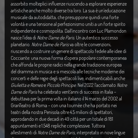
assorbito molteplici influenze riuscendo a esplorare esperienze
artistiche anche molto diverse tra loro. La sua è un’educazione
musicale da autodidatta, che presuppone quindi una forte
volontà e una tensione al perfezionismo uniti a un forte spirito
indipendente e cosmopolita.
Dall’incontro con Luc Plamondon
nasce l’idea di
Notre Dame de Paris
. Un autentico successo
planetario.
Notre Dame de Paris
va oltre le convenzioni,
riuscendo a costruire un genere di spettacolo fedele alle idee di
Cocciante: una nuova forma d’opera popolare contemporanea
che affonda le proprie radici nella grande tradizione europea
del dramma in musica e si mescola alle tecniche moderne dei
concerti e delle regie degli spettacoli live, indimenticabili anche
Giulietta e Romeo
e
Piccolo Principe
.
Nel 2022
l’acclamato
Notre
Dame de Paris
ha celebrato vent’anni di successi in Italia –
debuttava per la prima volta in italiano il 14 marzo del 2002 al
GranTeatro di Roma – con una tournée che ha portato nei
teatri della nostra Penisola oltre 4.5 milioni di spettatori,
approdando in due decadi in 49 città per un totale di 181
appuntamenti e 1.548 repliche complessive. Tuttora
allestimenti di
Notre Dame de Paris,
interpretato in nove lingue